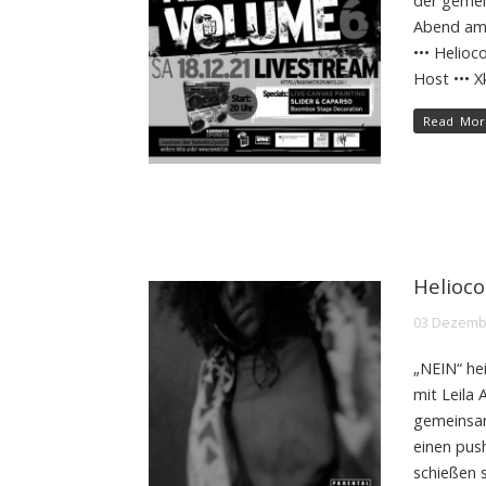
der geme
Abend am 
••• Helioc
Host ••• X
Read Mor
Helioco
03 Dezemb
„NEIN“ hei
mit Leila 
gemeinsam
einen pus
schießen 