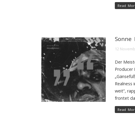
Read Mor
Sonne 
12 Novemb
Der Meist
Producer 
„Gänsefüß
Realness 
weit“, ra
frontet da
Read Mor