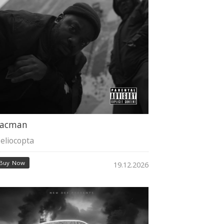
acman
eliocopta
Buy Now
19.12.2026