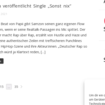
veröffentlicht Single „Sonst nix“
 2021
 Beat von Papii gibt Samzon seinen ganz eigenen Flow
n, wenn er seine Realtalk-Passagen ins Mic spittet. Der
macht Rap über Rap, erzählt von Hustle und Haze und
eine authentischen Zeilen mit treffsicheren Punchlines
 HipHop-Szene und ihre Akteur:innen. „Deutscher Rap so
 Ich würd ja Klartext reden, […]
e
15
35
…
Um dir ein 
um Gerätein
Technologie