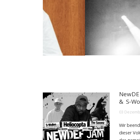
NewDEF
& S-Wo
03 Dezemb
Wir beend
dieser Vo