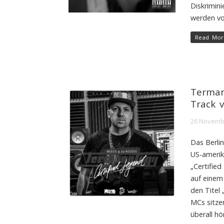
Diskrimin
werden vo
Read Mor
Terman
Track 
26 Novemb
Das Berli
US-ameri
„Certifie
auf einem
den Titel 
MCs sitze
überall hö