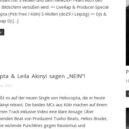
insam mit S-Wollen und dem NewDEF-Team euch den
Bildschirm versüßen wird. ••• LiveRap & Producer-Special
opta (Peti Free / Köln) S-Wollen (doZ9 / Leipzig) ••• DJs &
kap DJ […]
e
P
pta & Leila Akinyi sagen „NEIN“!
H
er 2021
ßt es auf der neuen Single von Heliocopta, die er heute
Akinyi releast. Die beiden MCs aus Köln machen auf ihrem
en Track inklusive Video eine klare Ansage: Über
henden Beat von Produzent Tuxho Beats, Helios Bruder,
sie wütende Punchlines gegen Rassismus und