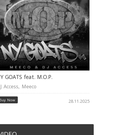
Y GOATS feat. M.O.P.
J Access
,
Meeco
Buy Now
28.11.2025
VIDEO