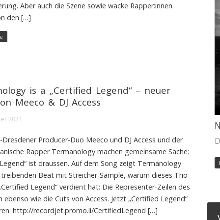
ierung. Aber auch die Szene sowie wacke Rapper:innen
n den […]
e
ology is a „Certified Legend“ – neuer
von Meeco & DJ Access
er 2021
N
n-Dresdener Producer-Duo Meeco und DJ Access und der
D
kanische Rapper Termanology machen gemeinsame Sache:
d Legend“ ist draussen. Auf dem Song zeigt Termanology
 treibenden Beat mit Streicher-Sample, warum dieses Trio
„Certified Legend“ verdient hat: Die Representer-Zeilen des
n ebenso wie die Cuts von Access. Jetzt „Certified Legend“
ren: http://recordjet.promo.li/CertifiedLegend […]