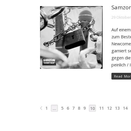
Samzon 
29 Oktober
Auf einem
zum Beste
Newcomer 
garniert s
gegen die
peinlich /
Read Mor
1
5
6
7
8
9
11
12
13
14
…
10