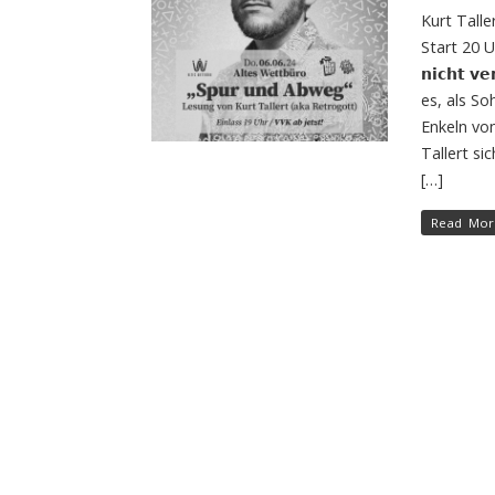
Kurt Talle
Start 20 Uh
𝗻𝗶𝗰𝗵𝘁 𝘃
es, als S
Enkeln vo
Tallert s
[…]
Read Mor