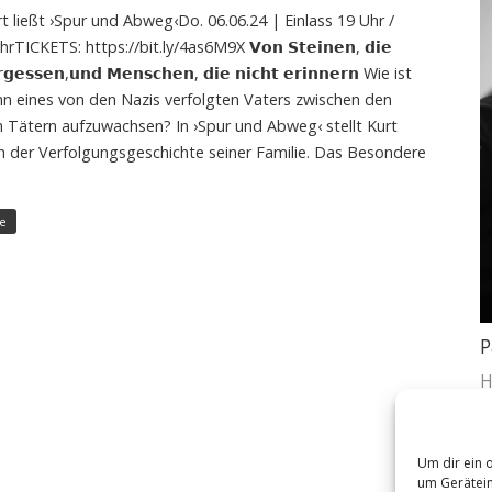
rt ließt ›Spur und Abweg‹Do. 06.06.24 | Einlass 19 Uhr /
rTICKETS: https://bit.ly/4as6M9X 𝗩𝗼𝗻 𝗦𝘁𝗲𝗶𝗻𝗲𝗻, 𝗱𝗶𝗲
𝗿𝗴𝗲𝘀𝘀𝗲𝗻,𝘂𝗻𝗱 𝗠𝗲𝗻𝘀𝗰𝗵𝗲𝗻, 𝗱𝗶𝗲 𝗻𝗶𝗰𝗵𝘁 𝗲𝗿𝗶𝗻𝗻𝗲𝗿𝗻 Wie ist
ohn eines von den Nazis verfolgten Vaters zwischen den
n Tätern aufzuwachsen? In ›Spur und Abweg‹ stellt Kurt
ich der Verfolgungsgeschichte seiner Familie. Das Besondere
e
P
H
Um dir ein 
um Gerätein