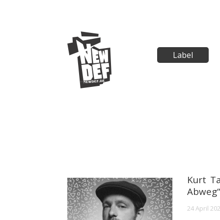
Label
Kurt Ta
Abweg“
24 April 20