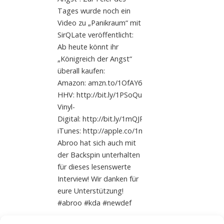
Tages wurde noch ein
Video zu „Panikraum“ mit
SirQLate veröffentlicht:
Ab heute könnt ihr
„Königreich der Angst“
überall kaufen:
Amazon: amzn.to/1OfAY6v
HHV: http://bit.ly/1PSoQuZ
Vinyl-
Digital: http://bit.ly/1mQJRx3
iTunes: http://apple.co/1mQK2bJ
Abroo hat sich auch mit
der Backspin unterhalten
für dieses lesenswerte
Interview! Wir danken für
eure Unterstützung!
‪#‎abroo‬ ‪#‎kda‬ ‪#‎newdef‬
Read More