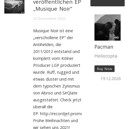
veröffentlichen EP
„Musique Noir“
25 Dezember 2020
Musique Noir ist eine
„verschollene EP“ der
Antihelden, die
Pacman
2011/2012 entstand und
Heliocopta
komplett vom Kölner
Producer LGP produziert
Buy Now
wurde. Ruff, rugged und
19.12.2026
etwas düster und mit
dem typischen Zynismus
von Abroo und SirQlate
ausgestattet. Check jetzt
überall die
EP: http://recordjet.promo.li/MusiqueNoir
Frohe Weihnachten und
wir sehen uns 2021!