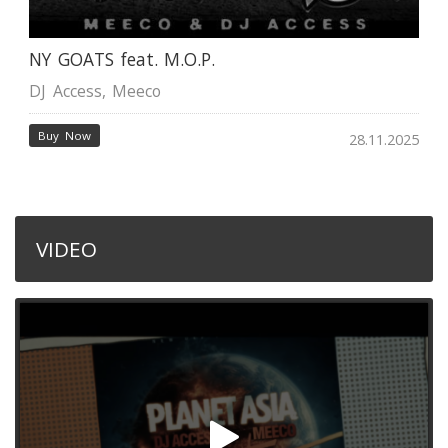
NY GOATS feat. M.O.P.
DJ Access
,
Meeco
Buy Now
28.11.2025
VIDEO