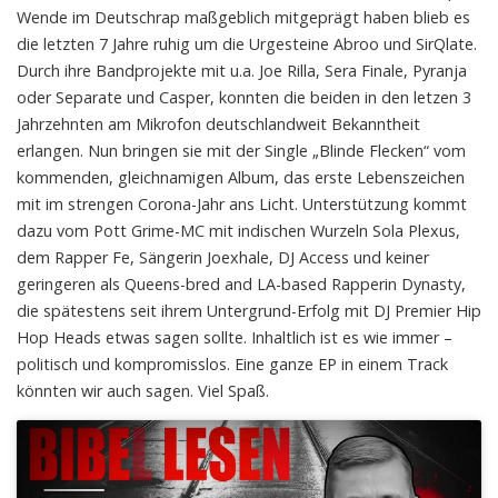
Wende im Deutschrap maßgeblich mitgeprägt haben blieb es
die letzten 7 Jahre ruhig um die Urgesteine Abroo und SirQlate.
Durch ihre Bandprojekte mit u.a. Joe Rilla, Sera Finale, Pyranja
oder Separate und Casper, konnten die beiden in den letzen 3
Jahrzehnten am Mikrofon deutschlandweit Bekanntheit
erlangen. Nun bringen sie mit der Single „Blinde Flecken“ vom
kommenden, gleichnamigen Album, das erste Lebenszeichen
mit im strengen Corona-Jahr ans Licht. Unterstützung kommt
dazu vom Pott Grime-MC mit indischen Wurzeln Sola Plexus,
dem Rapper Fe, Sängerin Joexhale, DJ Access und keiner
geringeren als Queens-bred and LA-based Rapperin Dynasty,
die spätestens seit ihrem Untergrund-Erfolg mit DJ Premier Hip
Hop Heads etwas sagen sollte. Inhaltlich ist es wie immer –
politisch und kompromisslos. Eine ganze EP in einem Track
könnten wir auch sagen. Viel Spaß.