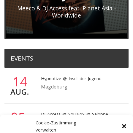
Meeco & DJ Access feat. Planet Asia -
Worldwide
EVENTS
14
Hypnotize
@ Insel der Jugend
Magdeburg
AUG.
05
DJ Access
@ SoulBox @ Saloppe
Dresden
Cookie-Zustimmung
SEP.
verwalten