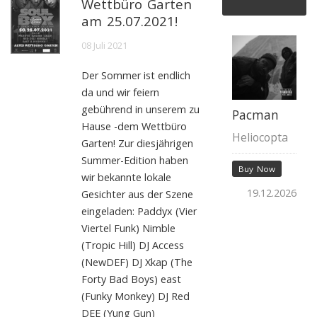
Wettbüro Garten
am 25.07.2021!
08 Juli 2021
Der Sommer ist endlich
da und wir feiern
gebührend in unserem zu
Pacman
Hause -dem Wettbüro
Heliocopta
Garten! Zur diesjährigen
Summer-Edition haben
Buy Now
wir bekannte lokale
19.12.2026
Gesichter aus der Szene
eingeladen: Paddyx (Vier
Viertel Funk) Nimble
(Tropic Hill) DJ Access
(NewDEF) DJ Xkap (The
Forty Bad Boys) east
(Funky Monkey) DJ Red
DEE (Yung Gun)