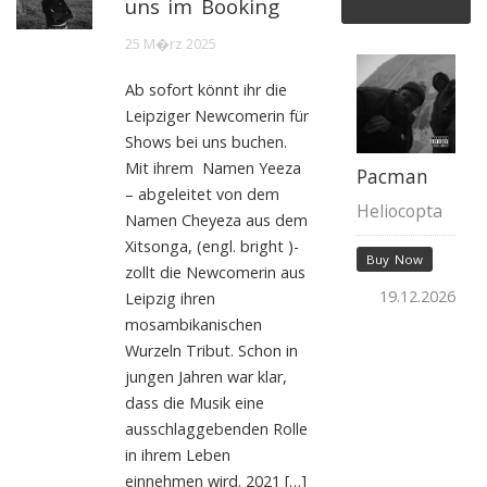
uns im Booking
25 M�rz 2025
Ab sofort könnt ihr die
Leipziger Newcomerin für
Shows bei uns buchen.
Mit ihrem Namen Yeeza
Pacman
– abgeleitet von dem
Heliocopta
Namen Cheyeza aus dem
Xitsonga, (engl. bright )-
Buy Now
zollt die Newcomerin aus
19.12.2026
Leipzig ihren
mosambikanischen
Wurzeln Tribut. Schon in
jungen Jahren war klar,
dass die Musik eine
ausschlaggebenden Rolle
in ihrem Leben
einnehmen wird. 2021 […]