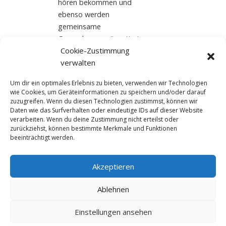
hören bekommen und
ebenso werden
gemeinsame
Gassenhauer präsentiert.
Cookie-Zustimmung
Brillanten […]
verwalten
Read More
Um dir ein optimales Erlebnis zu bieten, verwenden wir Technologien
wie Cookies, um Geräteinformationen zu speichern und/oder darauf
zuzugreifen. Wenn du diesen Technologien zustimmst, können wir
Daten wie das Surfverhalten oder eindeutige IDs auf dieser Website
verarbeiten. Wenn du deine Zustimmung nicht erteilst oder
zurückziehst, können bestimmte Merkmale und Funktionen
beeinträchtigt werden.
Akzeptieren
© NewDEF 2026
Ablehnen
Einstellungen ansehen
Datenschutz
Impressum
Kontakt