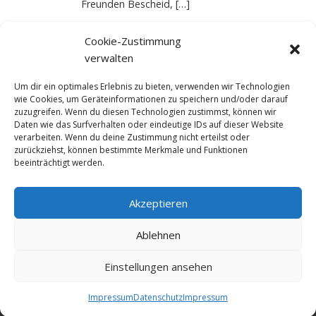
Freunden Bescheid, […]
Read More
Cookie-Zustimmung
verwalten
Um dir ein optimales Erlebnis zu bieten, verwenden wir Technologien
wie Cookies, um Geräteinformationen zu speichern und/oder darauf
2
1
zuzugreifen. Wenn du diesen Technologien zustimmst, können wir
Daten wie das Surfverhalten oder eindeutige IDs auf dieser Website
verarbeiten. Wenn du deine Zustimmung nicht erteilst oder
zurückziehst, können bestimmte Merkmale und Funktionen
beeinträchtigt werden.
Akzeptieren
© NewDEF 2026
Ablehnen
Einstellungen ansehen
Datenschutz
Impressum
Kontakt
Impressum
Datenschutz
Impressum