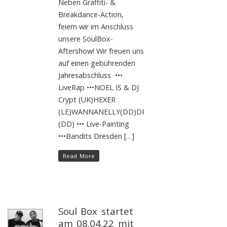
Neben Graffiti- &
Breakdance-Action,
feiern wir im Anschluss
unsere SoulBox-
Aftershow! Wir freuen uns
auf einen gebührenden
Jahresabschluss •••
LiveRap •••NOEL IS & DJ
Crypt (UK)HEXER
(LE)WANNANELLY(DD)DRUNKENTOM
(DD) ••• Live-Painting
•••Bandits Dresden […]
Read More
Soul Box startet
am 08.04.22 mit