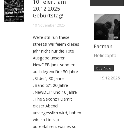
10 feiert am
20.12.2025
Geburtstag!
10 November 2025
We’re still run these
streets! Wir feiern dieses
Pacman
Jahr nicht nur die 10te
Heliocopta
Ausgabe unserer
NewDEF-Jam, sondern
Buy Now
auch legendäre 50 Jahre
19.12.2026
„Slider“, 30 Jahre
„Bandits“, 20 Jahre
„NewDEF“ und 10 Jahre
„The Saxonz“! Damit
dieser Abend
unvergesslich wird, haben
wir ein LineUp
aufgefahren, was es so