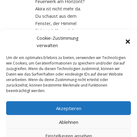
Feuerwerk am Horizont?
Akira ist nicht mehr da.
Du schaust aus dem
Fenster, der Himmel
färbt sich lila und dann
Cookie-Zustimmung
[…]
verwalten
Read More
Um dir ein optimales Erlebnis zu bieten, verwenden wir Technologien
wie Cookies, um Geräteinformationen zu speichern und/oder darauf
zuzugreifen. Wenn du diesen Technologien zustimmst, können wir
Daten wie das Surfverhalten oder eindeutige IDs auf dieser Website
verarbeiten. Wenn du deine Zustimmung nicht erteilst oder
zurückziehst, können bestimmte Merkmale und Funktionen
beeinträchtigt werden.
Akzeptieren
© NewDEF 2026
Ablehnen
Einstellungen ansehen