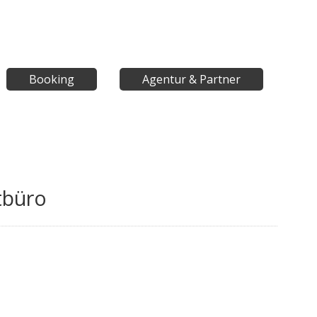
Booking
Agentur & Partner
tbüro