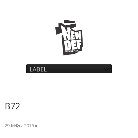
LABEL
B72
29 M�rz 2016 in