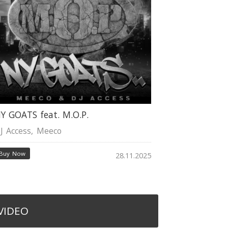
Y GOATS feat. M.O.P.
J Access
,
Meeco
Buy Now
28.11.2025
VIDEO