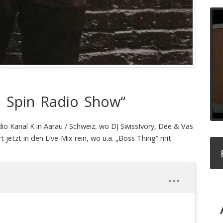
e Spin Radio Show“
io Kanal K in Aarau / Schweiz, wo DJ SwissIvory, Dee & Vas
t jetzt in den Live-Mix rein, wo u.a. „Boss Thing“ mit