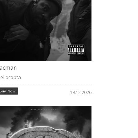
acman
eliocopta
Buy Now
19.12.2026