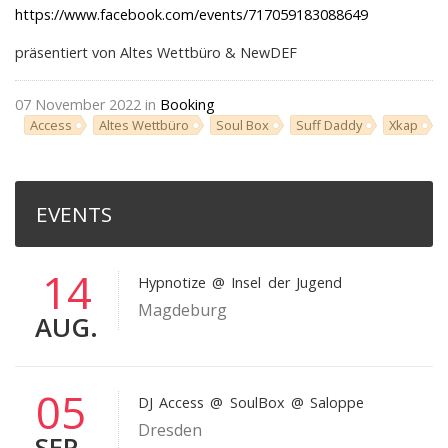
https://www.facebook.com/events/717059183088649
präsentiert von Altes Wettbüro & NewDEF
07 November 2022 in
Booking
Access
Altes Wettbüro
Soul Box
Suff Daddy
Xkap
EVENTS
14
Hypnotize
@ Insel der Jugend
Magdeburg
AUG.
05
DJ Access
@ SoulBox @ Saloppe
Dresden
SEP.