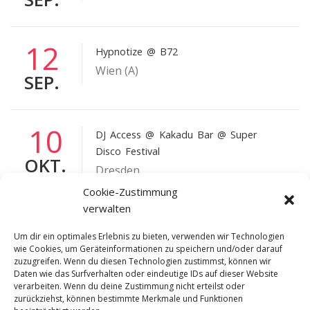
12
Hypnotize
@ B72
Wien (A)
SEP.
10
DJ Access
@ Kakadu Bar @ Super
Disco Festival
OKT.
Dresden
Cookie-Zustimmung
verwalten
24
Hypnotize
@ Veedel Club
Um dir ein optimales Erlebnis zu bieten, verwenden wir Technologien
Köln
wie Cookies, um Geräteinformationen zu speichern und/oder darauf
OKT.
zuzugreifen. Wenn du diesen Technologien zustimmst, können wir
Daten wie das Surfverhalten oder eindeutige IDs auf dieser Website
verarbeiten. Wenn du deine Zustimmung nicht erteilst oder
zurückziehst, können bestimmte Merkmale und Funktionen