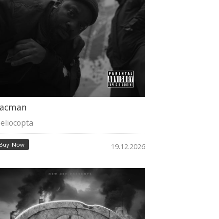
acman
eliocopta
Buy Now
19.12.2026