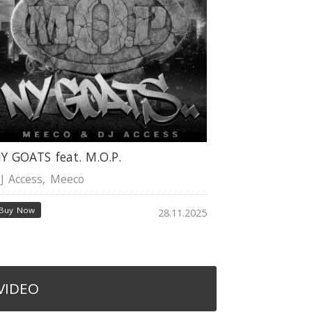
Y GOATS feat. M.O.P.
J Access
,
Meeco
Buy Now
28.11.2025
VIDEO