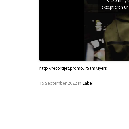
Klicke hier
akzeptieren und
http://recordjet.promo.li/SamMyers
15 September 2022 in
Label