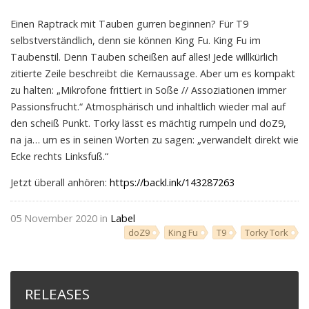
Einen Raptrack mit Tauben gurren beginnen? Für T9
selbstverständlich, denn sie können King Fu. King Fu im
Taubenstil. Denn Tauben scheißen auf alles! Jede willkürlich
zitierte Zeile beschreibt die Kernaussage. Aber um es kompakt
zu halten: „Mikrofone frittiert in Soße // Assoziationen immer
Passionsfrucht.“ Atmosphärisch und inhaltlich wieder mal auf
den scheiß Punkt. Torky lässt es mächtig rumpeln und doZ9,
na ja… um es in seinen Worten zu sagen: „verwandelt direkt wie
Ecke rechts Linksfuß.“
Jetzt überall anhören:
https://backl.ink/143287263
05 November 2020 in
Label
doZ9
King Fu
T9
Torky Tork
RELEASES