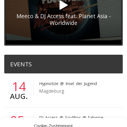
Meeco & DJ Access feat. Planet Asia -
Worldwide
EVENTS
14
Hypnotize
@ Insel der Jugend
Magdeburg
AUG.
05
DJ Access
@ SoulBox @ Saloppe
Dresden
Cookie-Zustimmung