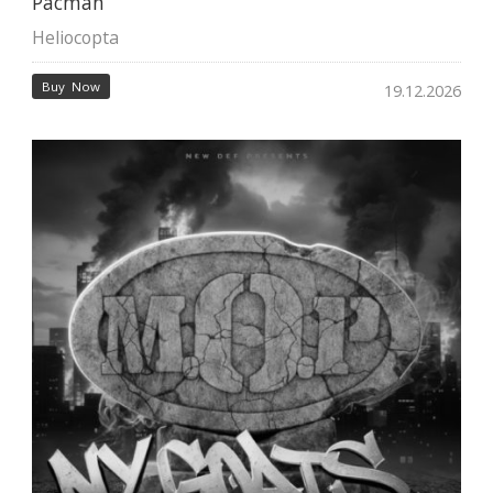
Pacman
Heliocopta
Buy Now
19.12.2026