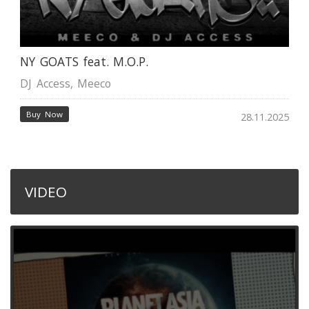
NY GOATS feat. M.O.P.
DJ Access
,
Meeco
Buy Now
28.11.2025
VIDEO