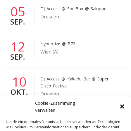
05
DJ Access
@ SoulBox @ Saloppe
Dresden
SEP.
12
Hypnotize
@ B72
Wien (A)
SEP.
10
DJ Access
@ Kakadu Bar @ Super
Disco Festival
OKT.
Dresden
Cookie-Zustimmung
verwalten
24
Hypnotize
@ Veedel Club
Um dir ein optimales Erlebnis zu bieten, verwenden wir Technologien
Köln
wie Cookies, um Geräteinformationen zu speichern und/oder darauf
OKT.